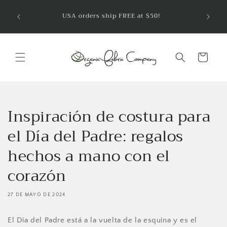
Ir
¡Bienve
directamente
USA orders ship FREE at $50!
telas 
al contenido
Carrito
Inspiración de costura para
el Día del Padre: regalos
hechos a mano con el
corazón
27 DE MAYO DE 2024
El Día del Padre está a la vuelta de la esquina y es el