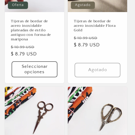
Oferta
Agotado
Tijeras de bordar de
Tijeras de bordar de
acero inoxidable
acero inoxidable Flora
plateadas de estilo
Gold
antiguo con forma de
Precio
Precio
$ 10.99 USD
mariposa
habitual
$ 8.79 USD
de
Precio
Precio
$ 10.99 USD
oferta
habitual
$ 8.79 USD
de
oferta
Seleccionar
Agotado
opciones