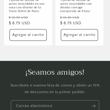
acero inoxidable en oro
acero inoxidable con
rosa con diseño de la
diseño vintage
Torre Eiffel de París
envejecido de Flora
Precio
Precio
Precio
Precio
$ 10.99 USD
$ 10.99 USD
habitual
$ 8.79 USD
de
habitual
$ 8.79 USD
de
oferta
oferta
Agregar al carrito
Agregar al carrito
¡Seamos amigos!
Suscríbete a nuestra lista de correo y obtén un 15%
de descuento en tu primer pedido.
Correo electrónico