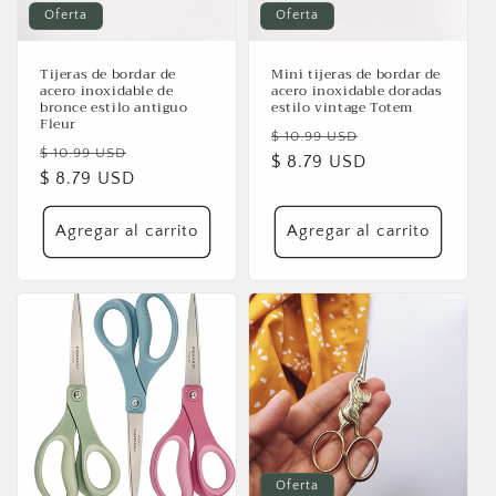
Oferta
Oferta
Tijeras de bordar de
Mini tijeras de bordar de
acero inoxidable de
acero inoxidable doradas
bronce estilo antiguo
estilo vintage Totem
Fleur
Precio
Precio
$ 10.99 USD
Precio
Precio
$ 10.99 USD
habitual
$ 8.79 USD
de
habitual
$ 8.79 USD
de
oferta
oferta
Agregar al carrito
Agregar al carrito
Oferta