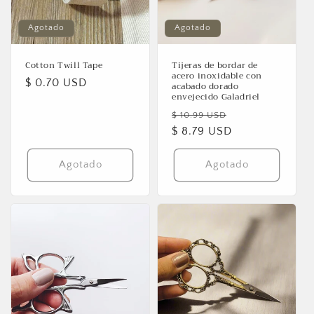
ó
Agotado
Agotado
n
:
Cotton Twill Tape
Tijeras de bordar de
acero inoxidable con
Precio
$ 0.70 USD
acabado dorado
envejecido Galadriel
habitual
Precio
Precio
$ 10.99 USD
habitual
$ 8.79 USD
de
oferta
Agotado
Agotado