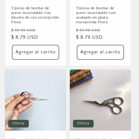
Tijeras de bordar de
Tijeras de bordar de
acero inoxidable con
acero inoxidable con
diseño de oro envejecido
acabado en plata
Flora
envejecida Flora
Precio
Precio
Precio
Precio
$ 10.99 USD
$ 10.99 USD
habitual
$ 8.79 USD
de
habitual
$ 8.79 USD
de
oferta
oferta
Agregar al carrito
Agregar al carrito
Oferta
Oferta