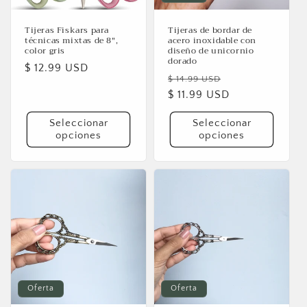
Tijeras Fiskars para
Tijeras de bordar de
técnicas mixtas de 8",
acero inoxidable con
color gris
diseño de unicornio
dorado
Precio
$ 12.99 USD
Precio
Precio
$ 14.99 USD
habitual
habitual
$ 11.99 USD
de
oferta
Seleccionar
Seleccionar
opciones
opciones
Oferta
Oferta