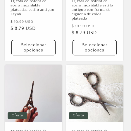
Se requiere iniciar sesión
Tijeras de bordar de
Tijeras de bordar de
acero inoxidable
acero inoxidable estilo
plateadas estilo antiguo
antiguo con forma de
Inicie sesión en su cuenta para agregar productos
Leyah
cigüeña de color
plateado
a su lista de deseos y ver los artículos guardados
Precio
Precio
$ 10.99 USD
Precio
Precio
$ 10.99 USD
anteriormente.
habitual
$ 8.79 USD
de
habitual
$ 8.79 USD
de
oferta
Acceso
oferta
Seleccionar
Seleccionar
opciones
opciones
Oferta
Oferta
Tijeras de bordar de
Tijeras de bordar de