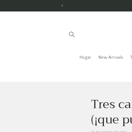
Ir
directamente
al contenido
Hogar
New Arrivals
Tres ca
(¡que 