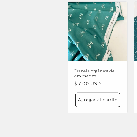
e
c
c
i
ó
Franela orgánica de
oro macizo
n
Precio
$ 7.00 USD
habitual
:
Agregar al carrito