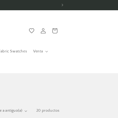
¡Bienvenido a Organic Fabr
Iniciar
Carrito
sesión
Fabric Swatches
Venta
20 productos