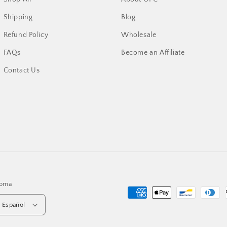
Shipping
Blog
Refund Policy
Wholesale
FAQs
Become an Affiliate
Contact Us
ioma
Formas
Español
de
pago