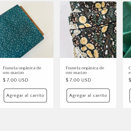
Franela orgánica de
Franela orgánica de
C
oro macizo
oro macizo
e
Precio
$ 7.00 USD
Precio
$ 7.00 USD
habitual
habitual
h
Agregar al carrito
Agregar al carrito