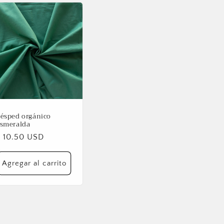
ésped orgánico
smeralda
Precio
$ 10.50 USD
abitual
Agregar al carrito