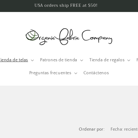
USA orders ship FREE at $50!
Tienda de telas
Patrones de tienda
Tienda de regalos
Preguntas frecuentes
Contáctenos
Ordenar por: