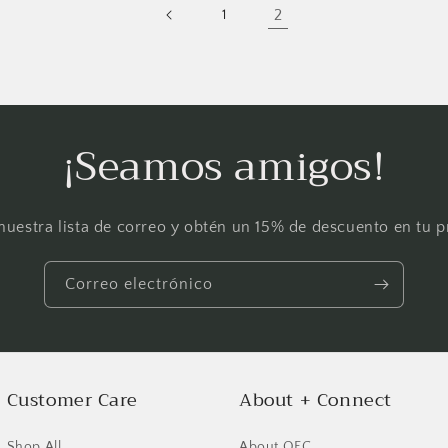
2
1
¡Seamos amigos!
nuestra lista de correo y obtén un 15% de descuento en tu 
Correo electrónico
Se requiere iniciar sesión
Inicie sesión en su cuenta para agregar productos a su lista
de deseos y ver los artículos guardados anteriormente.
Customer Care
About + Connect
Acceso
Shop All
About OFC