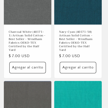
ó
n
:
Charcoal White (40171-
Navy-Cyan (40171-58)
1) Artisan Solid Cotton -
Artisan Solid Cotton -
Best Seller - Windham
Best Seller - Windham
Fabrics OEKO-TEX
Fabrics OEKO-TEX
Certified by the Half
Certified by the Half
Yard
Yard
Precio
$ 7.00 USD
Precio
$ 7.00 USD
habitual
habitual
Agregar al carrito
Agregar al carrito