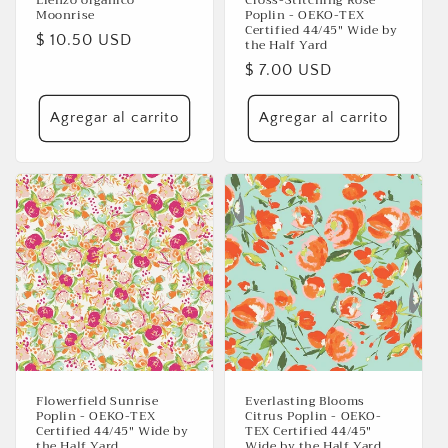
Moonrise
Poplin - OEKO-TEX
Certified 44/45" Wide by
Precio
$ 10.50 USD
the Half Yard
habitual
Precio
$ 7.00 USD
habitual
Agregar al carrito
Agregar al carrito
Flowerfield Sunrise
Everlasting Blooms
Poplin - OEKO-TEX
Citrus Poplin - OEKO-
Certified 44/45" Wide by
TEX Certified 44/45"
the Half Yard
Wide by the Half Yard