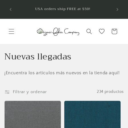
Ir
¡Bienve
directamente
USA orders ship FREE at $50!
telas 
al contenido
Carrito
C
Nuevas llegadas
o
¡Encuentra los artículos más nuevos en la tienda aquí!
l
e
Filtrar y ordenar
234 productos
c
c
i