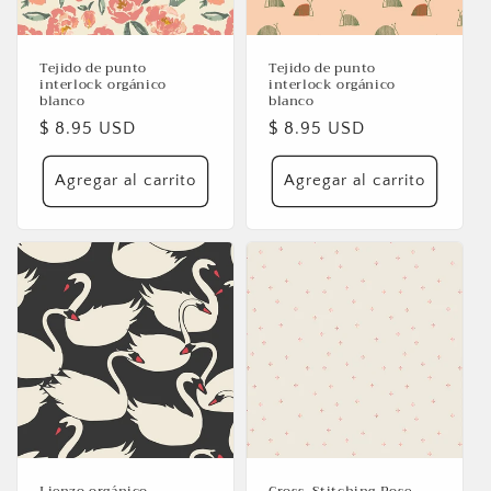
Tejido de punto
Tejido de punto
interlock orgánico
interlock orgánico
blanco
blanco
Precio
$ 8.95 USD
Precio
$ 8.95 USD
habitual
habitual
Agregar al carrito
Agregar al carrito
Se requiere iniciar sesión
Inicie sesión en su cuenta para agregar productos
a su lista de deseos y ver los artículos guardados
anteriormente.
Acceso
Lienzo orgánico
Cross-Stitching Rose