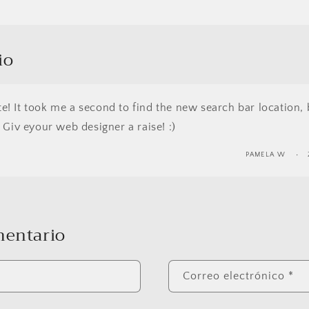
io
te! It took me a second to find the new search bar location, 
t! Giv eyour web designer a raise! :)
PAMELA W
mentario
Correo electrónico
*