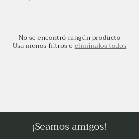
ó
n
:
No se encontró ningún producto
Usa menos filtros o
elimínalos todos
¡Seamos amigos!