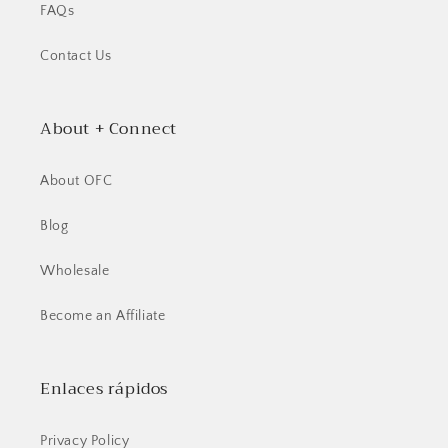
FAQs
Se requiere iniciar sesión
Contact Us
Inicie sesión en su cuenta para agregar productos
About + Connect
a su lista de deseos y ver los artículos guardados
anteriormente.
About OFC
Acceso
Blog
Wholesale
Become an Affiliate
Enlaces rápidos
Privacy Policy