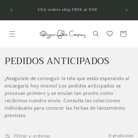
Ir
¡Bienve
directamente
USA orders ship FREE at $50!
telas 
al contenido
Carrito
C
PEDIDOS ANTICIPADOS
o
¡Asegúrate de conseguir la tela que estás esperando al
l
encargarla hoy mismo! Los pedidos anticipados se
e
procesan primero y se envían tan pronto como
recibimos nuestro envío. Consulta las colecciones
c
individuales para conocer las fechas de lanzamiento
c
previstas.
i
Filtrar y ordenar
0 productos