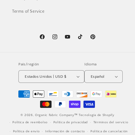
Terms of Service
Facebook
Instagram
YouTube
TikTok
Pinterest
País/región
Idioma
Estados Unidos | USD $
Español
Formas
de
pago
© 2026,
Organic Fabric Company™
Tecnología de Shopify
Política de reembolso
Política de privacidad
Términos del servicio
Política de envío
Información de contacto
Política de cancelación